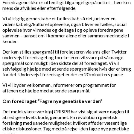
Foredragene ikke er offentligt tilgængelige på nettet – hverken
mens de afvikles eller efterfølgende.
Vi vil rigtig gerne skabe et fællesskab så det, ud over en
videnskabelig/kulturel oplevelse, også bliver en fælles, social
oplevelse hvor vi mødes og deltage i og opleve foredragene
sammen – uanset om I kommer alene eller sammen med nogle I
kender.
Der kan stilles spørgsmål til forelæseren via sms eller Twitter
undervejs i foredraget og forelæseren vil svare på så mange
spørgsmål som muligt i den sidste del af foredraget. Vi vil
selvfølgelig hjælpe med at sende spørgsmålene hvis der er brug
for det. Undervejs i foredraget er der en 20 minutters pause.
Vi vil byder velkommen, informerer om programmet for
aftenen og hjælpe med at sende spørgsmål.
Om foredraget “Fagre nye genetiske verden”
Det molekylære værktøj CRISPR har vist sig at være nøglen til
at redigere livets kode, genomet. En revolution i genetisk
forskning med uanede muligheder, hvilket afføder væsentlige
etiske diskussioner. Tag med på rejse i den fagre nye genetiske