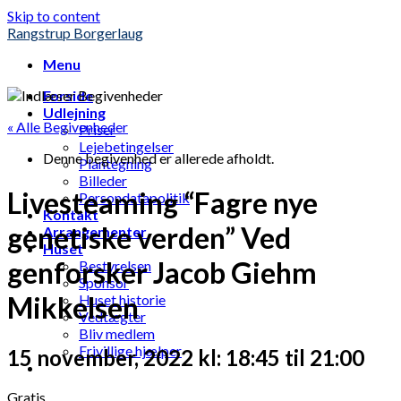
Skip to content
Rangstrup Borgerlaug
Menu
Forside
Udlejning
« Alle Begivenheder
Priser
Lejebetingelser
Denne begivenhed er allerede afholdt.
Plantegning
Billeder
Livesteaming “Fagre nye
Persondatapolitik
Kontakt
genetiske verden” Ved
Arrangementer
Huset
genforsker Jacob Giehm
Bestyrelsen
Sponsor
Mikkelsen
Huset historie
Vedtægter
Bliv medlem
Frivillige hjælper
15 november, 2022 kl: 18:45
til
21:00
Gratis