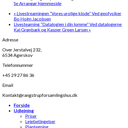
Se Arrangør hjemmeside
«
Livestreamingen “Vores urolige klode” Ved geofysiker
Bo Holm Jacobsen
Livesteaming “Datalogien i din lomme” Ved datalogerne
Kaj Grønbæk og Kasper Green Larsen
»
Adresse
Over Jerstalvej 232,
6534 Agerskov
Telefonnummer
+45 29 27 86 36
Email
Kontakt@rangstrupforsamlingshus.dk
Forside
Udlejning
Priser
Lejebetingelser
Plantegning