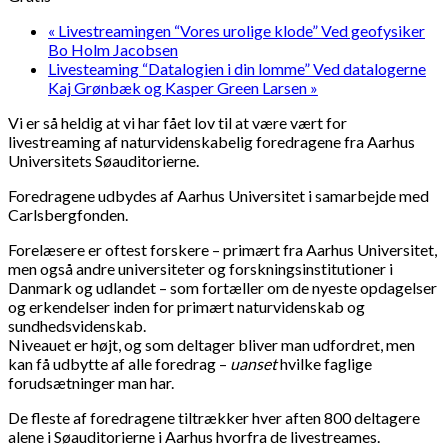
«
Livestreamingen “Vores urolige klode” Ved geofysiker
Bo Holm Jacobsen
Livesteaming “Datalogien i din lomme” Ved datalogerne
Kaj Grønbæk og Kasper Green Larsen
»
Vi er så heldig at vi har fået lov til at være vært for
livestreaming af naturvidenskabelig foredragene fra Aarhus
Universitets Søauditorierne.
Foredragene udbydes af Aarhus Universitet i samarbejde med
Carlsbergfonden.
Forelæsere er oftest forskere – primært fra Aarhus Universitet,
men også andre universiteter og forskningsinstitutioner i
Danmark og udlandet – som fortæller om de nyeste opdagelser
og erkendelser inden for primært naturvidenskab og
sundhedsvidenskab.
Niveauet er højt, og som deltager bliver man udfordret, men
kan få udbytte af alle foredrag –
uanset
hvilke faglige
forudsætninger man har.
De fleste af foredragene tiltrækker hver aften 800 deltagere
alene i Søauditorierne i Aarhus hvorfra de livestreames.