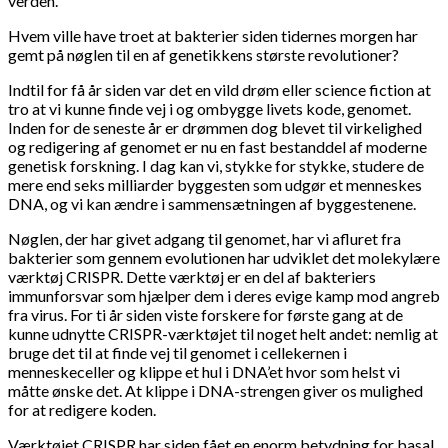
verden.
Hvem ville have troet at bakterier siden tidernes morgen har
gemt på nøglen til en af genetikkens største revolutioner?
Indtil for få år siden var det en vild drøm eller science fiction at
tro at vi kunne finde vej i og ombygge livets kode, genomet.
Inden for de seneste år er drømmen dog blevet til virkelighed
og redigering af genomet er nu en fast bestanddel af moderne
genetisk forskning. I dag kan vi, stykke for stykke, studere de
mere end seks milliarder byggesten som udgør et menneskes
DNA, og vi kan ændre i sammensætningen af byggestenene.
Nøglen, der har givet adgang til genomet, har vi afluret fra
bakterier som gennem evolutionen har udviklet det molekylære
værktøj CRISPR. Dette værktøj er en del af bakteriers
immunforsvar som hjælper dem i deres evige kamp mod angreb
fra virus. For ti år siden viste forskere for første gang at de
kunne udnytte CRISPR-værktøjet til noget helt andet: nemlig at
bruge det til at finde vej til genomet i cellekernen i
menneskeceller og klippe et hul i DNA’et hvor som helst vi
måtte ønske det. At klippe i DNA-strengen giver os mulighed
for at redigere koden.
Værktøjet CRISPR har siden fået en enorm betydning for basal