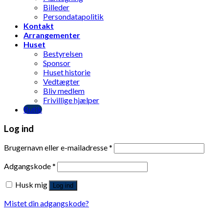
Billeder
Persondatapolitik
Kontakt
Arrangementer
Huset
Bestyrelsen
Sponsor
Huset historie
Vedtægter
Bliv medlem
Frivillige hjælper
Butik
Log ind
Brugernavn eller e-mailadresse
*
Adgangskode
*
Husk mig
Log ind
Mistet din adgangskode?