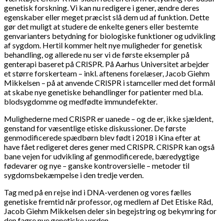
genetisk forskning. Vi kan nu redigere i gener, ændre deres
egenskaber eller meget præcist slå dem ud af funktion. Dette
gør det muligt at studere de enkelte geners eller bestemte
genvarianters betydning for biologiske funktioner og udvikling
af sygdom. Hertil kommer helt nye muligheder for genetisk
behandling, og allerede nu ser vi de første eksempler på
genterapi baseret på CRISPR. På Aarhus Universitet arbejder
et større forskerteam – inkl. aftenens forelæser, Jacob Giehm
Mikkelsen – på at anvende CRISPR i stamceller med det formål
at skabe nye genetiske behandlinger for patienter med bl.a.
blodsygdomme og medfødte immundefekter.
Mulighederne med CRISPR er uanede – og de er, ikke sjældent,
genstand for væsentlige etiske diskussioner. De første
genmodificerede spædbørn blev født i 2018 i Kina efter at
have fået redigeret deres gener med CRISPR. CRISPR kan også
bane vejen for udvikling af genmodificerede, bæredygtige
fødevarer og nye – ganske kontroversielle – metoder til
sygdomsbekæmpelse i den tredje verden.
Tag med på en rejse ind i DNA-verdenen og vores fælles
genetiske fremtid når professor, og medlem af Det Etiske Råd,
Jacob Giehm Mikkelsen deler sin begejstring og bekymring for
den fagre nye genetiske verden.