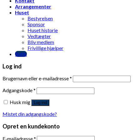
Kontakt
Arrangementer
Huset
Bestyrelsen
Sponsor
Huset historie
Vedtægter
Bliv medlem
Frivillige hjælper
Butik
Log ind
Brugernavn eller e-mailadresse
*
Adgangskode
*
Husk mig
Log ind
Mistet din adgangskode?
Opret en kundekonto
E-mailadresse
*