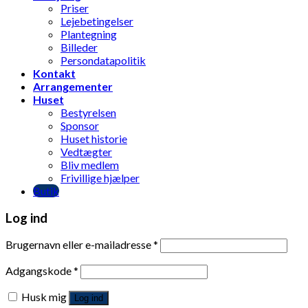
Priser
Lejebetingelser
Plantegning
Billeder
Persondatapolitik
Kontakt
Arrangementer
Huset
Bestyrelsen
Sponsor
Huset historie
Vedtægter
Bliv medlem
Frivillige hjælper
Butik
Log ind
Brugernavn eller e-mailadresse
*
Adgangskode
*
Husk mig
Log ind