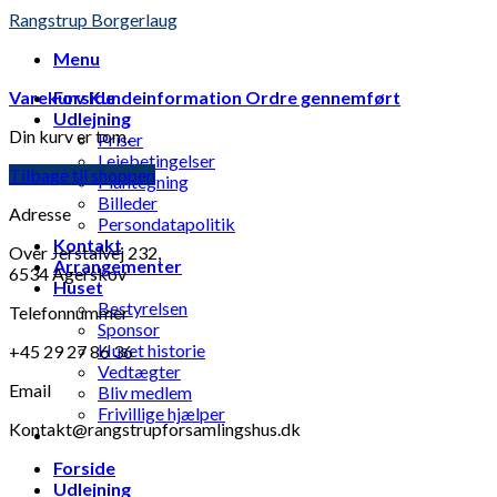
Skip
Rangstrup Borgerlaug
to
Menu
content
Varekurv
Forside
Kundeinformation
Ordre gennemført
Udlejning
Din kurv er tom.
Priser
Lejebetingelser
Tilbage til shoppen
Plantegning
Billeder
Adresse
Persondatapolitik
Kontakt
Over Jerstalvej 232,
Arrangementer
6534 Agerskov
Huset
Bestyrelsen
Telefonnummer
Sponsor
Huset historie
+45 29 27 86 36
Vedtægter
Email
Bliv medlem
Frivillige hjælper
Kontakt@rangstrupforsamlingshus.dk
Forside
Udlejning