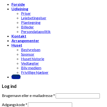
Forside
Udlejning
Priser
Lejebetingelser
Plantegning
Billeder
Persondatapolitik
Kontakt
Arrangementer
Huset
Bestyrelsen
Sponsor
Huset historie
Vedtægter
Bliv medlem
Frivillige hjælper
Butik
Log ind
Brugernavn eller e-mailadresse
*
Adgangskode
*