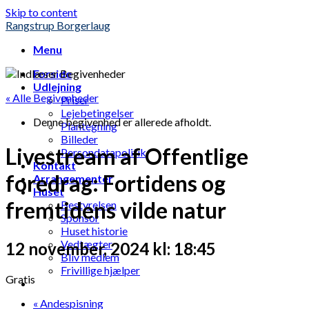
Skip to content
Rangstrup Borgerlaug
Menu
Forside
Udlejning
« Alle Begivenheder
Priser
Lejebetingelser
Denne begivenhed er allerede afholdt.
Plantegning
Billeder
Livestream af Offentlige
Persondatapolitik
Kontakt
foredrag: Fortidens og
Arrangementer
Huset
fremtidens vilde natur
Bestyrelsen
Sponsor
Huset historie
Vedtægter
12 november, 2024 kl: 18:45
Bliv medlem
Frivillige hjælper
Gratis
«
Andespisning