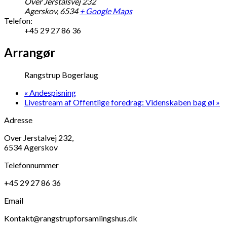
Over Jerstalsvej 232
Agerskov
,
6534
+ Google Maps
Telefon:
+45 29 27 86 36
Arrangør
Rangstrup Bogerlaug
«
Andespisning
Livestream af Offentlige foredrag: Videnskaben bag øl
»
Adresse
Over Jerstalvej 232,
6534 Agerskov
Telefonnummer
+45 29 27 86 36
Email
Kontakt@rangstrupforsamlingshus.dk