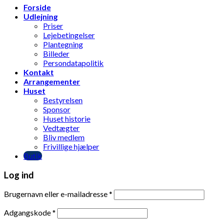
Forside
Udlejning
Priser
Lejebetingelser
Plantegning
Billeder
Persondatapolitik
Kontakt
Arrangementer
Huset
Bestyrelsen
Sponsor
Huset historie
Vedtægter
Bliv medlem
Frivillige hjælper
Butik
Log ind
Brugernavn eller e-mailadresse
*
Adgangskode
*