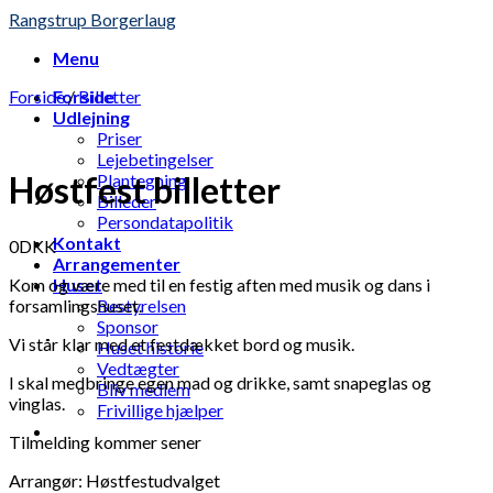
Skip
Rangstrup Borgerlaug
to
Menu
content
Forside
Forside
/
Billetter
Udlejning
Priser
Lejebetingelser
Høstfest billetter
Plantegning
Billeder
Persondatapolitik
Kontakt
0
DKK
Arrangementer
Kom og være med til en festig aften med musik og dans i
Huset
forsamlingshuset.
Bestyrelsen
Sponsor
Vi står klar med et festdækket bord og musik.
Huset historie
Vedtægter
I skal medbringe egen mad og drikke, samt snapeglas og
Bliv medlem
vinglas.
Frivillige hjælper
Tilmelding kommer sener
Arrangør: Høstfestudvalget