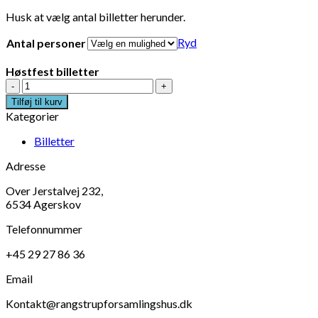
Husk at vælg antal billetter herunder.
Ryd
Antal personer
Høstfest billetter
Høstfest
billetter
Tilføj til kurv
antal
Kategorier
Billetter
Adresse
Over Jerstalvej 232,
6534 Agerskov
Telefonnummer
+45 29 27 86 36
Email
Kontakt@rangstrupforsamlingshus.dk