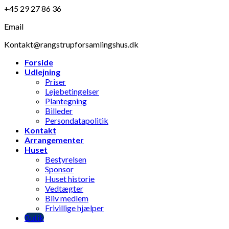
+45 29 27 86 36
Email
Kontakt@rangstrupforsamlingshus.dk
Forside
Udlejning
Priser
Lejebetingelser
Plantegning
Billeder
Persondatapolitik
Kontakt
Arrangementer
Huset
Bestyrelsen
Sponsor
Huset historie
Vedtægter
Bliv medlem
Frivillige hjælper
Butik