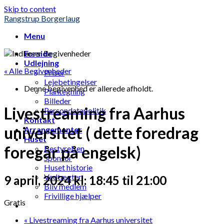
Skip to content
Rangstrup Borgerlaug
Menu
Forside
Udlejning
« Alle Begivenheder
Priser
Lejebetingelser
Denne begivenhed er allerede afholdt.
Plantegning
Billeder
Livestreaming fra Aarhus
Persondatapolitik
Kontakt
universitet ( dette foredrag
Arrangementer
Huset
foregår på engelsk)
Bestyrelsen
Sponsor
Huset historie
Vedtægter
9 april, 2024 kl: 18:45
til
21:00
Bliv medlem
Frivillige hjælper
Gratis
«
Livestreaming fra Aarhus universitet