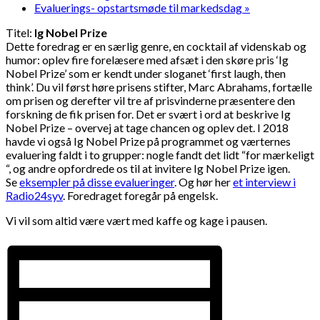
Evaluerings- opstartsmøde til markedsdag
»
Titel:
Ig Nobel Prize
Dette foredrag er en særlig genre, en cocktail af videnskab og
humor: oplev fire forelæsere med afsæt i den skøre pris ‘Ig
Nobel Prize’ som er kendt under sloganet ‘first laugh, then
think’. Du vil først høre prisens stifter, Marc Abrahams, fortælle
om prisen og derefter vil tre af prisvinderne præsentere den
forskning de fik prisen for. Det er svært i ord at beskrive Ig
Nobel Prize – overvej at tage chancen og oplev det. I 2018
havde vi også Ig Nobel Prize på programmet og værternes
evaluering faldt i to grupper: nogle fandt det lidt “for mærkeligt
“, og andre opfordrede os til at invitere Ig Nobel Prize igen.
Se
eksempler på disse evalueringer
. Og hør her
et interview i
Radio24syv
. Foredraget foregår på engelsk.
Vi vil som altid være vært med kaffe og kage i pausen.